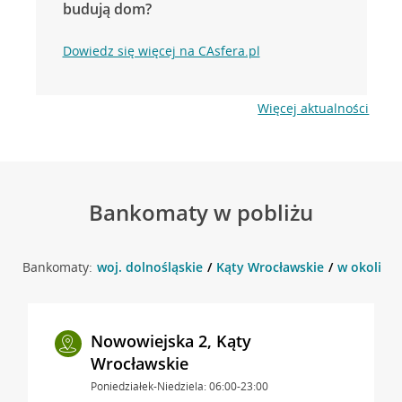
budują dom?
Dowiedz się więcej na CAsfera.pl
Więcej aktualności
Bankomaty w pobliżu
Bankomaty:
woj. dolnośląskie
Kąty Wrocławskie
w okolicy 
Nowowiejska 2, Kąty
Wrocławskie
Poniedziałek-Niedziela: 06:00-23:00