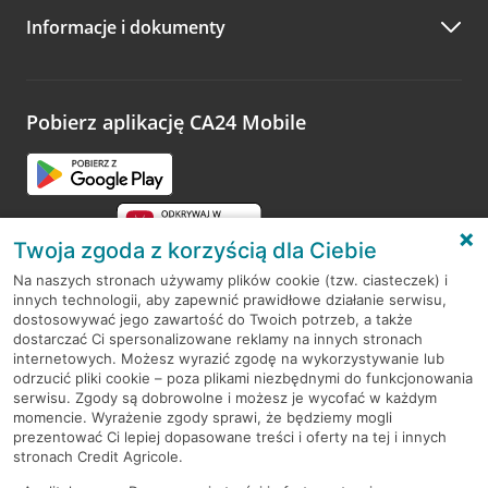
Informacje i dokumenty
Zachęcamy do podzielenia się z nami opinią o wizycie.
Wystarczy przejść na stronę
Oceń wizytę
, wyszukać
odwiedzoną placówkę i wypełnić formularz w ramach
platformy Profil Firmy w Google. Dziękujemy za wszystkie
opinie.
Pobierz aplikację CA24 Mobile
Przejdź do pytania
Twoja zgoda z korzyścią dla Ciebie
Na naszych stronach używamy plików cookie (tzw. ciasteczek) i
innych technologii, aby zapewnić prawidłowe działanie serwisu,
RODO
dostosowywać jego zawartość do Twoich potrzeb, a także
dostarczać Ci spersonalizowane reklamy na innych stronach
Regulamin serwisu
internetowych. Możesz wyrazić zgodę na wykorzystywanie lub
odrzucić pliki cookie – poza plikami niezbędnymi do funkcjonowania
Mapa serwisu
serwisu. Zgody są dobrowolne i możesz je wycofać w każdym
momencie. Wyrażenie zgody sprawi, że będziemy mogli
Polityka
Cookies
prezentować Ci lepiej dopasowane treści i oferty na tej i innych
stronach Credit Agricole.
Polityka prywatności