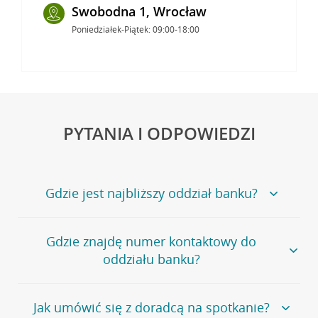
Swobodna 1, Wrocław
Poniedziałek-Piątek: 09:00-18:00
PYTANIA I ODPOWIEDZI
Gdzie jest najbliższy oddział banku?
Jeśli szukasz oddziału naszego banku, zapraszamy na
Gdzie znajdę numer kontaktowy do
stronę
Placówki i bankomaty
, na której znajduje się
oddziału banku?
wygodna wyszukiwarka.
Alternatywnie, możesz skorzystać z pełnej
listy naszych
oddziałów
.
Bank Credit Agricole nie udostępnia ogólnego numeru
Jak umówić się z doradcą na spotkanie?
telefonu do placówki bankowej.