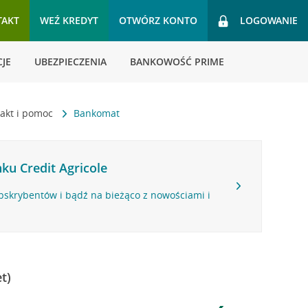
TAKT
WEŹ KREDYT
OTWÓRZ KONTO
LOGOWANIE
JE
UBEZPIECZENIA
BANKOWOŚĆ PRIME
akt i pomoc
Bankomat
ku Credit Agricole
bskrybentów i bądź na bieżąco z nowościami i
t)