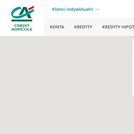
Klienci indywidualni
KONTA
KREDYTY
KREDYTY HIPO