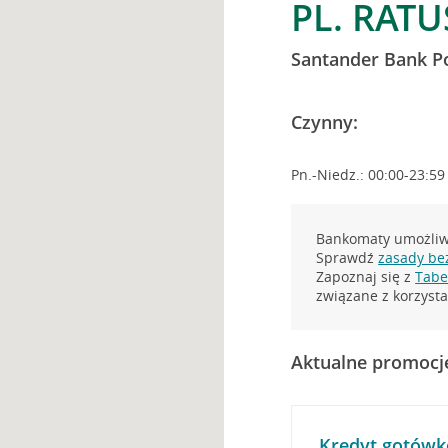
PL. RAT
Santander Bank P
Czynny:
Pn.-Niedz.: 00:00-23:59
Bankomaty umożliwi
Sprawdź
zasady be
Zapoznaj się z
Tabel
związane z korzys
Aktualne promocj
Kredyt gotówk