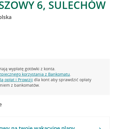
USZOWY 6, SULECHÓW
olska
ają wypłatę gotówki z konta.
zpiecznego korzystania z Bankomatu
.
ą opłat i Prowizji
dla kont aby sprawdzić opłaty
taniem z bankomatów.
e
owy na twoje wakacyjne plany