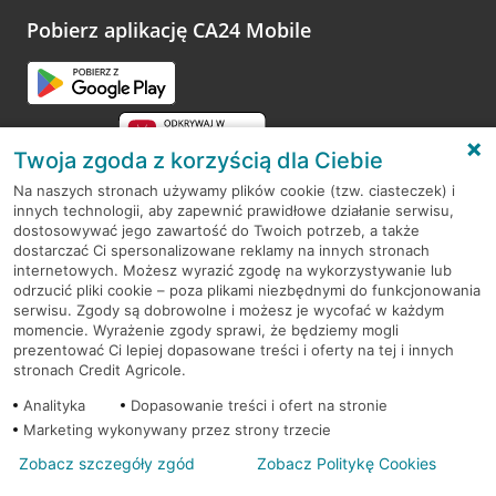
platformy Profil Firmy w Google. Dziękujemy za wszystkie
opinie.
Pobierz aplikację CA24 Mobile
Przejdź do pytania
Twoja zgoda z korzyścią dla Ciebie
Na naszych stronach używamy plików cookie (tzw. ciasteczek) i
innych technologii, aby zapewnić prawidłowe działanie serwisu,
RODO
dostosowywać jego zawartość do Twoich potrzeb, a także
dostarczać Ci spersonalizowane reklamy na innych stronach
Regulamin serwisu
internetowych. Możesz wyrazić zgodę na wykorzystywanie lub
odrzucić pliki cookie – poza plikami niezbędnymi do funkcjonowania
Mapa serwisu
serwisu. Zgody są dobrowolne i możesz je wycofać w każdym
momencie. Wyrażenie zgody sprawi, że będziemy mogli
Polityka
Cookies
prezentować Ci lepiej dopasowane treści i oferty na tej i innych
stronach Credit Agricole.
Polityka prywatności
Analityka
Dopasowanie treści i ofert na stronie
Marketing wykonywany przez strony trzecie
Zobacz szczegóły zgód
Zobacz Politykę Cookies
© 2026 Credit Agricole Bank Polska S.A. Wszelkie prawa zastrzeżone