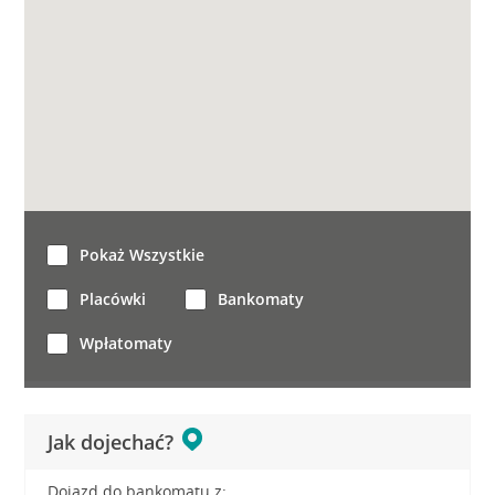
Pokaż Wszystkie
Placówki
Bankomaty
Wpłatomaty
Jak dojechać?
Dojazd do bankomatu z: