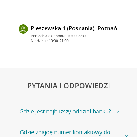
Pleszewska 1 (Posnania), Poznań
Poniedziałek-Sobota: 10:00-22:00
Niedziela: 10:00-21:00
PYTANIA I ODPOWIEDZI
Gdzie jest najbliższy oddział banku?
Jeśli szukasz oddziału naszego banku, zapraszamy na
Gdzie znajdę numer kontaktowy do
stronę
Placówki i bankomaty
, na której znajduje się