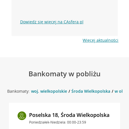
Dowiedz się więcej na CAsfera.pl
Więcej aktualności
Bankomaty w pobliżu
Bankomaty:
woj. wielkopolskie
Środa Wielkopolska
w okol
Poselska 18, Środa Wielkopolska
Poniedziałek-Niedziela: 00:00-23:59