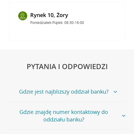
Rynek 10, Żory
Poniedziałek-Piątek: 08:30-16:00
PYTANIA I ODPOWIEDZI
Gdzie jest najbliższy oddział banku?
Jeśli szukasz oddziału naszego banku, zapraszamy na
Gdzie znajdę numer kontaktowy do
stronę
Placówki i bankomaty
, na której znajduje się
oddziału banku?
wygodna wyszukiwarka.
Alternatywnie, możesz skorzystać z pełnej
listy naszych