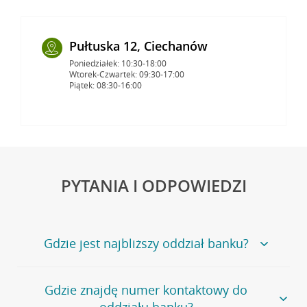
Pułtuska 12, Ciechanów
Poniedziałek: 10:30-18:00
Wtorek-Czwartek: 09:30-17:00
Piątek: 08:30-16:00
PYTANIA I ODPOWIEDZI
Gdzie jest najbliższy oddział banku?
Jeśli szukasz oddziału naszego banku, zapraszamy na
Gdzie znajdę numer kontaktowy do
stronę
Placówki i bankomaty
, na której znajduje się
oddziału banku?