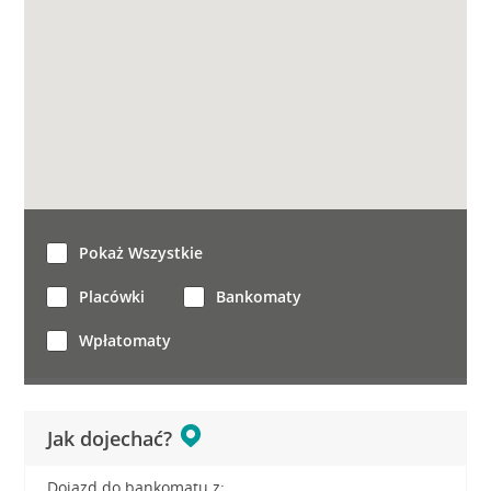
Pokaż Wszystkie
Placówki
Bankomaty
Wpłatomaty
Jak dojechać?
Dojazd do bankomatu z: