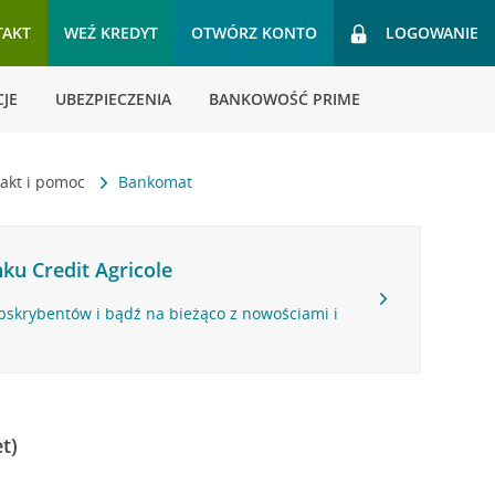
TAKT
WEŹ KREDYT
OTWÓRZ KONTO
LOGOWANIE
JE
UBEZPIECZENIA
BANKOWOŚĆ PRIME
akt i pomoc
Bankomat
ku Credit Agricole
bskrybentów i bądź na bieżąco z nowościami i
t)