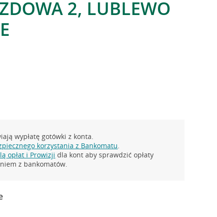
AZDOWA 2, LUBLEWO
E
ają wypłatę gotówki z konta.
zpiecznego korzystania z Bankomatu
.
ą opłat i Prowizji
dla kont aby sprawdzić opłaty
taniem z bankomatów.
e