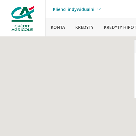
Klienci indywidualni
KONTA
KREDYTY
KREDYTY HIPO