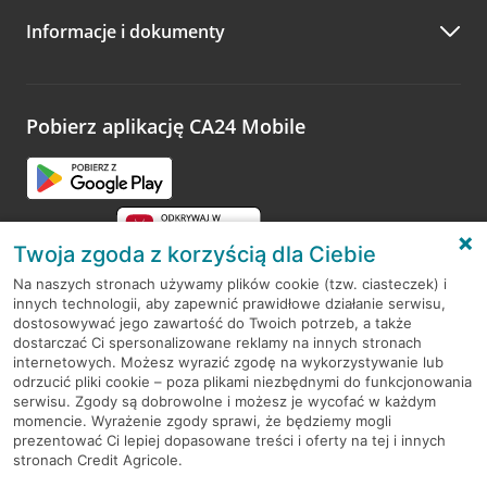
Informacje i dokumenty
Zachęcamy do podzielenia się z nami opinią o wizycie.
Wystarczy przejść na stronę
Oceń wizytę
, wyszukać
odwiedzoną placówkę i wypełnić formularz w ramach
platformy Profil Firmy w Google. Dziękujemy za wszystkie
opinie.
Pobierz aplikację CA24 Mobile
Przejdź do pytania
Twoja zgoda z korzyścią dla Ciebie
Na naszych stronach używamy plików cookie (tzw. ciasteczek) i
innych technologii, aby zapewnić prawidłowe działanie serwisu,
RODO
dostosowywać jego zawartość do Twoich potrzeb, a także
dostarczać Ci spersonalizowane reklamy na innych stronach
Regulamin serwisu
internetowych. Możesz wyrazić zgodę na wykorzystywanie lub
odrzucić pliki cookie – poza plikami niezbędnymi do funkcjonowania
Mapa serwisu
serwisu. Zgody są dobrowolne i możesz je wycofać w każdym
momencie. Wyrażenie zgody sprawi, że będziemy mogli
Polityka
Cookies
prezentować Ci lepiej dopasowane treści i oferty na tej i innych
stronach Credit Agricole.
Polityka prywatności