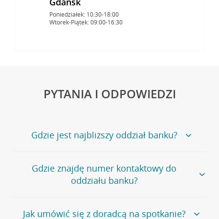
Gdańsk
Poniedziałek: 10:30-18:00
Wtorek-Piątek: 09:00-16:30
PYTANIA I ODPOWIEDZI
Gdzie jest najbliższy oddział banku?
Jeśli szukasz oddziału naszego banku, zapraszamy na
Gdzie znajdę numer kontaktowy do
stronę
Placówki i bankomaty
, na której znajduje się
oddziału banku?
wygodna wyszukiwarka.
Alternatywnie, możesz skorzystać z pełnej
listy naszych
oddziałów
.
Bank Credit Agricole nie udostępnia ogólnego numeru
Jak umówić się z doradcą na spotkanie?
telefonu do placówki bankowej.