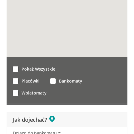
Pokaż Wszystkie
Placówki
Bankomaty
Wpłatomaty
Jak dojechać?
Dojazd do bankomatu z: