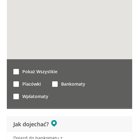
Pokaż Wszystkie
Placówki
Bankomaty
Wpłatomaty
Jak dojechać?
Dojazd do bankomatu z: