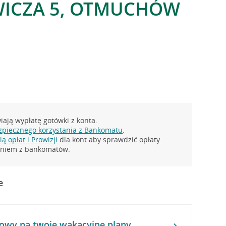
WICZA 5, OTMUCHÓW
ają wypłatę gotówki z konta.
zpiecznego korzystania z Bankomatu
.
ą opłat i Prowizji
dla kont aby sprawdzić opłaty
taniem z bankomatów.
e
owy na twoje wakacyjne plany