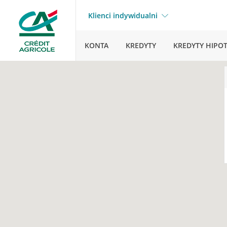
Klienci indywidualni
KONTA
KREDYTY
KREDYTY HIPO