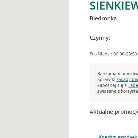
SIENKIE
Biedronka
Czynny:
Pn.-Niedz.: 00:00-23:59
Bankomaty umożliwi
Sprawdź
zasady be
Zapoznaj się z
Tabel
związane z korzys
Aktualne promocj
Kredyt gotówk