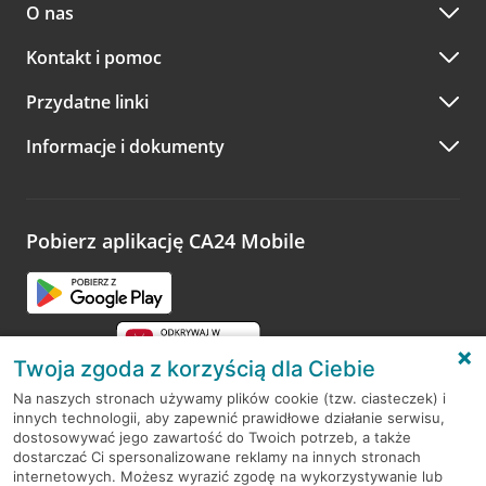
O nas
Zaloguj się do aplikacji i kliknij
Majątek
na
dolnym panelu
Kontakt i pomoc
Przydatne linki
Informacje i dokumenty
Pobierz aplikację CA24 Mobile
Przejdź do zakładki
Ubezpieczenia
Twoja zgoda z korzyścią dla Ciebie
Na naszych stronach używamy plików cookie (tzw. ciasteczek) i
innych technologii, aby zapewnić prawidłowe działanie serwisu,
RODO
dostosowywać jego zawartość do Twoich potrzeb, a także
Przejdź do zakładki
Ubezpieczenia
dostarczać Ci spersonalizowane reklamy na innych stronach
Regulamin serwisu
internetowych. Możesz wyrazić zgodę na wykorzystywanie lub