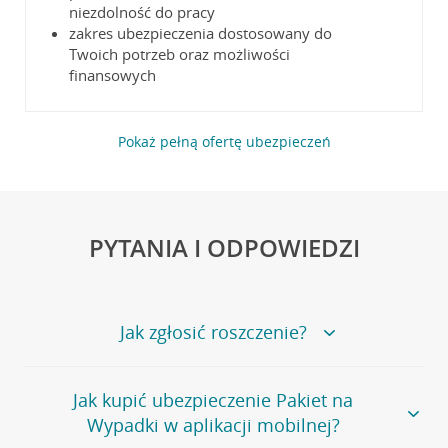
niezdolność do pracy
zakres ubezpieczenia dostosowany do
Twoich potrzeb oraz możliwości
finansowych
Pokaż pełną ofertę ubezpieczeń
PYTANIA I ODPOWIEDZI
Jak zgłosić roszczenie?
Jeśli chcesz zgłosić szkodę, roszczenie lub potrzebujesz
Jak kupić ubezpieczenie Pakiet na
pomocy assistance zapoznaj się z informacjami
Wypadki w aplikacji mobilnej?
znajdującymi się na stronie
Zgłoszenie szkody
.