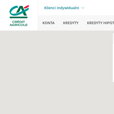
Klienci indywidualni
KONTA
KREDYTY
KREDYTY HIPO