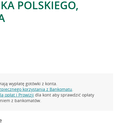
SKA POLSKIEGO,
A
ają wypłatę gotówki z konta.
zpiecznego korzystania z Bankomatu
.
ą opłat i Prowizji
dla kont aby sprawdzić opłaty
taniem z bankomatów.
e