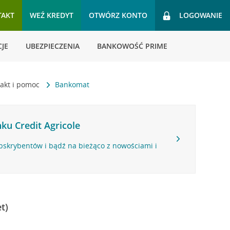
TAKT
WEŹ KREDYT
OTWÓRZ KONTO
LOGOWANIE
JE
UBEZPIECZENIA
BANKOWOŚĆ PRIME
akt i pomoc
Bankomat
ku Credit Agricole
bskrybentów i bądź na bieżąco z nowościami i
t)