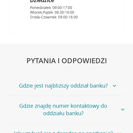
Poniedziałek: 09:00-17:00
Wtorek,Piątek: 08:30-16:00
Środa-Czwartek: 09:00-16:00
PYTANIA I ODPOWIEDZI
Gdzie jest najbliższy oddział banku?
Jeśli szukasz oddziału naszego banku, zapraszamy na
Gdzie znajdę numer kontaktowy do
stronę
Placówki i bankomaty
, na której znajduje się
oddziału banku?
wygodna wyszukiwarka.
Alternatywnie, możesz skorzystać z pełnej
listy naszych
oddziałów
.
Bank Credit Agricole nie udostępnia ogólnego numeru