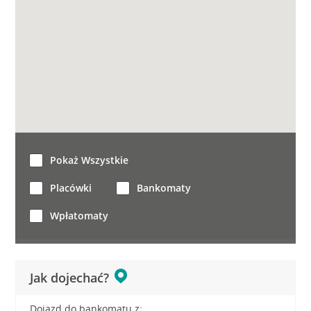
Pokaż Wszystkie
Placówki
Bankomaty
Wpłatomaty
Jak dojechać?
Dojazd do bankomatu z: