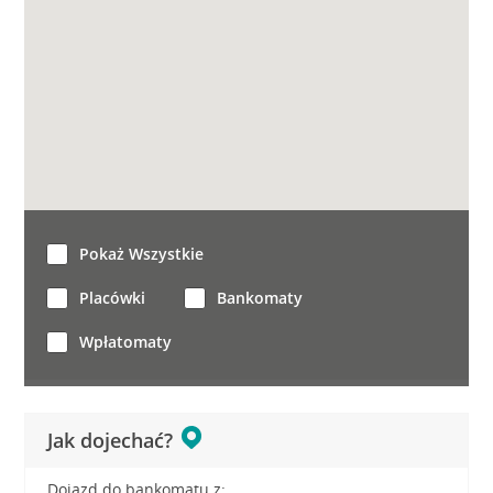
Pokaż Wszystkie
Placówki
Bankomaty
Wpłatomaty
Jak dojechać?
Dojazd do bankomatu z: