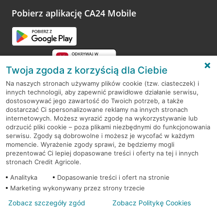
platformy Profil Firmy w Google. Dziękujemy za wszystkie
opinie.
Pobierz aplikację CA24 Mobile
Przejdź do pytania
Twoja zgoda z korzyścią dla Ciebie
Na naszych stronach używamy plików cookie (tzw. ciasteczek) i
innych technologii, aby zapewnić prawidłowe działanie serwisu,
RODO
dostosowywać jego zawartość do Twoich potrzeb, a także
dostarczać Ci spersonalizowane reklamy na innych stronach
Regulamin serwisu
internetowych. Możesz wyrazić zgodę na wykorzystywanie lub
odrzucić pliki cookie – poza plikami niezbędnymi do funkcjonowania
Mapa serwisu
serwisu. Zgody są dobrowolne i możesz je wycofać w każdym
momencie. Wyrażenie zgody sprawi, że będziemy mogli
Polityka
Cookies
prezentować Ci lepiej dopasowane treści i oferty na tej i innych
stronach Credit Agricole.
Polityka prywatności
Analityka
Dopasowanie treści i ofert na stronie
Marketing wykonywany przez strony trzecie
Zobacz szczegóły zgód
Zobacz Politykę Cookies
© 2026 Credit Agricole Bank Polska S.A. Wszelkie prawa zastrzeżone