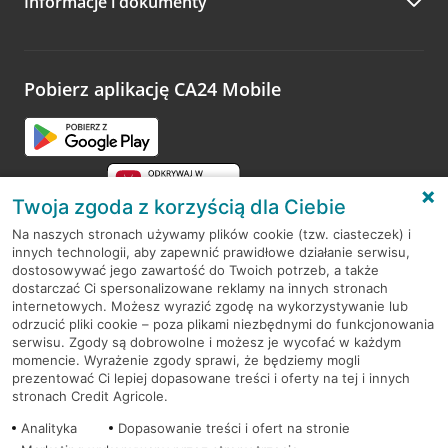
Informacje i dokumenty
Zachęcamy do podzielenia się z nami opinią o wizycie.
Wystarczy przejść na stronę
Oceń wizytę
, wyszukać
odwiedzoną placówkę i wypełnić formularz w ramach
platformy Profil Firmy w Google. Dziękujemy za wszystkie
opinie.
Pobierz aplikację CA24 Mobile
Przejdź do pytania
Twoja zgoda z korzyścią dla Ciebie
Na naszych stronach używamy plików cookie (tzw. ciasteczek) i
innych technologii, aby zapewnić prawidłowe działanie serwisu,
RODO
dostosowywać jego zawartość do Twoich potrzeb, a także
dostarczać Ci spersonalizowane reklamy na innych stronach
Regulamin serwisu
internetowych. Możesz wyrazić zgodę na wykorzystywanie lub
odrzucić pliki cookie – poza plikami niezbędnymi do funkcjonowania
Mapa serwisu
serwisu. Zgody są dobrowolne i możesz je wycofać w każdym
momencie. Wyrażenie zgody sprawi, że będziemy mogli
Polityka
Cookies
prezentować Ci lepiej dopasowane treści i oferty na tej i innych
stronach Credit Agricole.
Polityka prywatności
Analityka
Dopasowanie treści i ofert na stronie