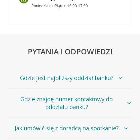
Poniedziałek-Piątek: 10:00-17:00
PYTANIA I ODPOWIEDZI
Gdzie jest najbliższy oddział banku?
Jeśli szukasz oddziału naszego banku, zapraszamy na
Gdzie znajdę numer kontaktowy do
stronę
Placówki i bankomaty
, na której znajduje się
oddziału banku?
wygodna wyszukiwarka.
Alternatywnie, możesz skorzystać z pełnej
listy naszych
oddziałów
.
Bank Credit Agricole nie udostępnia ogólnego numeru
Jak umówić się z doradcą na spotkanie?
telefonu do placówki bankowej.
Przejdź do pytania