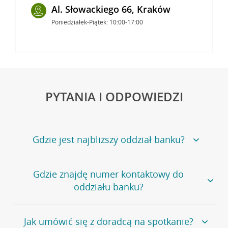
Al. Słowackiego 66, Kraków
Poniedziałek-Piątek: 10:00-17:00
PYTANIA I ODPOWIEDZI
Gdzie jest najbliższy oddział banku?
Jeśli szukasz oddziału naszego banku, zapraszamy na
Gdzie znajdę numer kontaktowy do
stronę
Placówki i bankomaty
, na której znajduje się
oddziału banku?
wygodna wyszukiwarka.
Alternatywnie, możesz skorzystać z pełnej
listy naszych
oddziałów
.
Bank Credit Agricole nie udostępnia ogólnego numeru
Jak umówić się z doradcą na spotkanie?
telefonu do placówki bankowej.