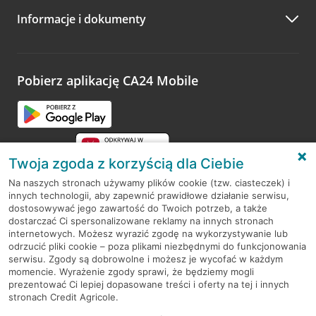
Informacje i dokumenty
Zachęcamy do podzielenia się z nami opinią o wizycie.
Wystarczy przejść na stronę
Oceń wizytę
, wyszukać
odwiedzoną placówkę i wypełnić formularz w ramach
platformy Profil Firmy w Google. Dziękujemy za wszystkie
opinie.
Pobierz aplikację CA24 Mobile
Przejdź do pytania
Twoja zgoda z korzyścią dla Ciebie
Na naszych stronach używamy plików cookie (tzw. ciasteczek) i
innych technologii, aby zapewnić prawidłowe działanie serwisu,
RODO
dostosowywać jego zawartość do Twoich potrzeb, a także
dostarczać Ci spersonalizowane reklamy na innych stronach
Regulamin serwisu
internetowych. Możesz wyrazić zgodę na wykorzystywanie lub
odrzucić pliki cookie – poza plikami niezbędnymi do funkcjonowania
Mapa serwisu
serwisu. Zgody są dobrowolne i możesz je wycofać w każdym
momencie. Wyrażenie zgody sprawi, że będziemy mogli
Polityka
Cookies
prezentować Ci lepiej dopasowane treści i oferty na tej i innych
stronach Credit Agricole.
Polityka prywatności