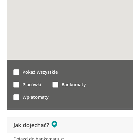
Pokaż Wszystkie
Placówki
Bankomaty
Wpłatomaty
Jak dojechać?
Dojazd do bankomatu z: