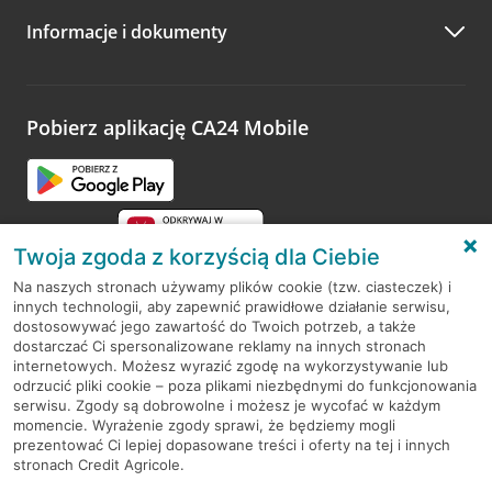
Informacje i dokumenty
Zachęcamy do podzielenia się z nami opinią o wizycie.
Wystarczy przejść na stronę
Oceń wizytę
, wyszukać
odwiedzoną placówkę i wypełnić formularz w ramach
platformy Profil Firmy w Google. Dziękujemy za wszystkie
opinie.
Pobierz aplikację CA24 Mobile
Przejdź do pytania
Twoja zgoda z korzyścią dla Ciebie
Na naszych stronach używamy plików cookie (tzw. ciasteczek) i
innych technologii, aby zapewnić prawidłowe działanie serwisu,
RODO
dostosowywać jego zawartość do Twoich potrzeb, a także
dostarczać Ci spersonalizowane reklamy na innych stronach
Regulamin serwisu
internetowych. Możesz wyrazić zgodę na wykorzystywanie lub
odrzucić pliki cookie – poza plikami niezbędnymi do funkcjonowania
Mapa serwisu
serwisu. Zgody są dobrowolne i możesz je wycofać w każdym
momencie. Wyrażenie zgody sprawi, że będziemy mogli
Polityka
Cookies
prezentować Ci lepiej dopasowane treści i oferty na tej i innych
stronach Credit Agricole.
Polityka prywatności