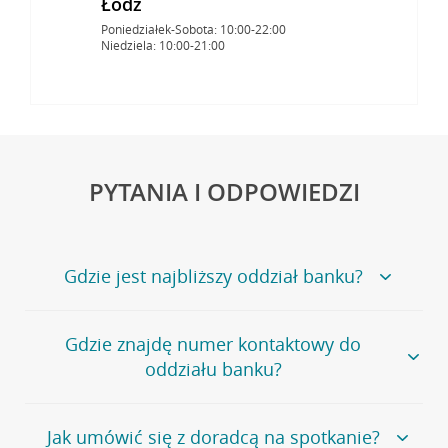
Łódź
Poniedziałek-Sobota: 10:00-22:00
Niedziela: 10:00-21:00
PYTANIA I ODPOWIEDZI
Gdzie jest najbliższy oddział banku?
Jeśli szukasz oddziału naszego banku, zapraszamy na
Gdzie znajdę numer kontaktowy do
stronę
Placówki i bankomaty
, na której znajduje się
oddziału banku?
wygodna wyszukiwarka.
Alternatywnie, możesz skorzystać z pełnej
listy naszych
oddziałów
.
Bank Credit Agricole nie udostępnia ogólnego numeru
Jak umówić się z doradcą na spotkanie?
telefonu do placówki bankowej.