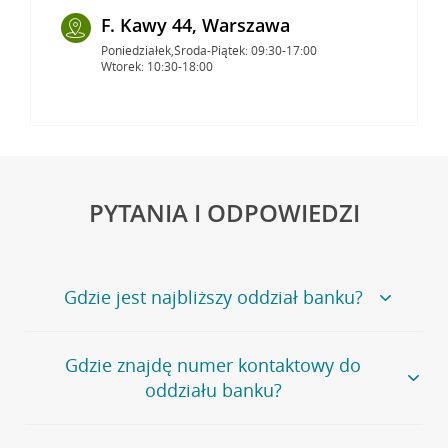
F. Kawy 44, Warszawa
Poniedziałek,Środa-Piątek: 09:30-17:00
Wtorek: 10:30-18:00
PYTANIA I ODPOWIEDZI
Gdzie jest najbliższy oddział banku?
Jeśli szukasz oddziału naszego banku, zapraszamy na
Gdzie znajdę numer kontaktowy do
stronę
Placówki i bankomaty
, na której znajduje się
oddziału banku?
wygodna wyszukiwarka.
Alternatywnie, możesz skorzystać z pełnej
listy naszych
oddziałów
.