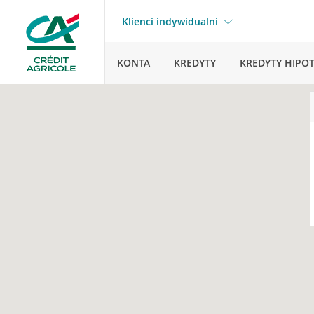
Klienci indywidualni
KONTA
KREDYTY
KREDYTY HIPO