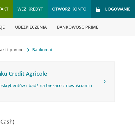
TAKT
WEŹ KREDYT
OTWÓRZ KONTO
LOGOWANIE
JE
UBEZPIECZENIA
BANKOWOŚĆ PRIME
akt i pomoc
Bankomat
ku Credit Agricole
bskrybentów i bądź na bieżąco z nowościami i
 Cash)