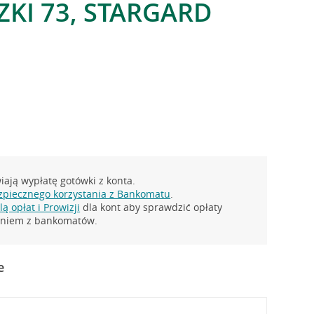
ZKI 73, STARGARD
ają wypłatę gotówki z konta.
zpiecznego korzystania z Bankomatu
.
ą opłat i Prowizji
dla kont aby sprawdzić opłaty
taniem z bankomatów.
e