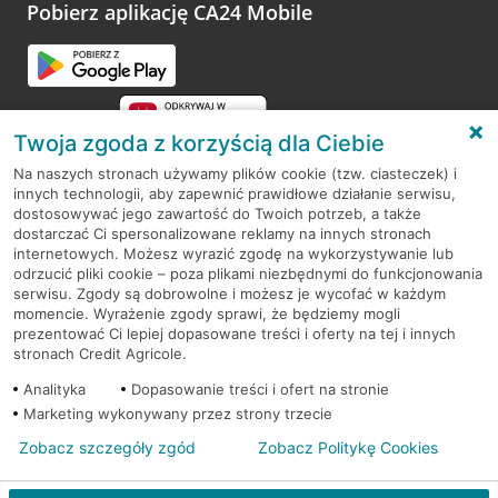
opinie.
Pobierz aplikację CA24 Mobile
Przejdź do pytania
Twoja zgoda z korzyścią dla Ciebie
Na naszych stronach używamy plików cookie (tzw. ciasteczek) i
innych technologii, aby zapewnić prawidłowe działanie serwisu,
RODO
dostosowywać jego zawartość do Twoich potrzeb, a także
dostarczać Ci spersonalizowane reklamy na innych stronach
Regulamin serwisu
internetowych. Możesz wyrazić zgodę na wykorzystywanie lub
odrzucić pliki cookie – poza plikami niezbędnymi do funkcjonowania
Mapa serwisu
serwisu. Zgody są dobrowolne i możesz je wycofać w każdym
momencie. Wyrażenie zgody sprawi, że będziemy mogli
Polityka
Cookies
prezentować Ci lepiej dopasowane treści i oferty na tej i innych
stronach Credit Agricole.
Polityka prywatności
Analityka
Dopasowanie treści i ofert na stronie
Marketing wykonywany przez strony trzecie
Zobacz szczegóły zgód
Zobacz Politykę Cookies
© 2026 Credit Agricole Bank Polska S.A. Wszelkie prawa zastrzeżone