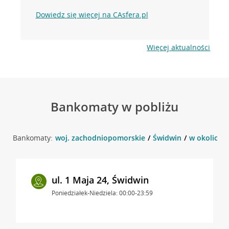
Dowiedz się więcej na CAsfera.pl
Więcej aktualności
Bankomaty w pobliżu
Bankomaty:
woj. zachodniopomorskie
Świdwin
w okolicy u
ul. 1 Maja 24, Świdwin
Poniedziałek-Niedziela: 00:00-23:59