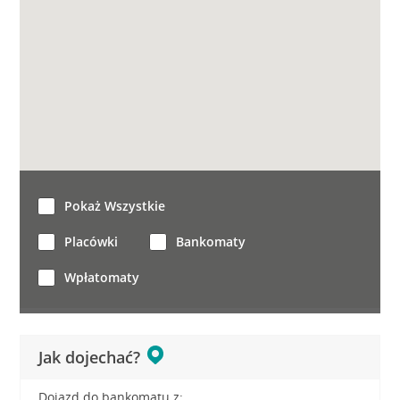
Pokaż Wszystkie
Placówki
Bankomaty
Wpłatomaty
Jak dojechać?
Dojazd do bankomatu z: