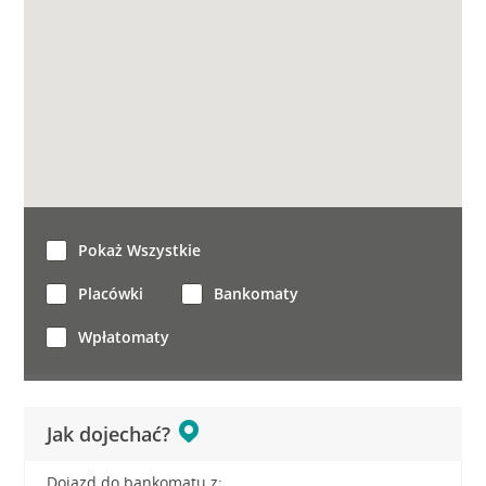
Pokaż Wszystkie
Placówki
Bankomaty
Wpłatomaty
Jak dojechać?
Dojazd do bankomatu z: