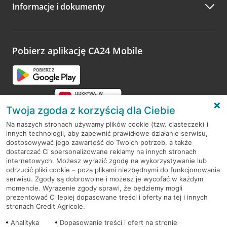
Informacje i dokumenty
Zachęcamy do podzielenia się z nami opinią o wizycie.
Wystarczy przejść na stronę
Oceń wizytę
, wyszukać
odwiedzoną placówkę i wypełnić formularz w ramach
platformy Profil Firmy w Google. Dziękujemy za wszystkie
opinie.
Pobierz aplikację CA24 Mobile
Przejdź do pytania
Twoja zgoda z korzyścią dla Ciebie
Na naszych stronach używamy plików cookie (tzw. ciasteczek) i
innych technologii, aby zapewnić prawidłowe działanie serwisu,
RODO
dostosowywać jego zawartość do Twoich potrzeb, a także
dostarczać Ci spersonalizowane reklamy na innych stronach
Regulamin serwisu
internetowych. Możesz wyrazić zgodę na wykorzystywanie lub
odrzucić pliki cookie – poza plikami niezbędnymi do funkcjonowania
Mapa serwisu
serwisu. Zgody są dobrowolne i możesz je wycofać w każdym
momencie. Wyrażenie zgody sprawi, że będziemy mogli
Polityka
Cookies
prezentować Ci lepiej dopasowane treści i oferty na tej i innych
stronach Credit Agricole.
Polityka prywatności
Analityka
Dopasowanie treści i ofert na stronie