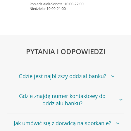
Poniedziałek-Sobota: 10:00-22:00
Niedziela: 10:00-21:00
PYTANIA I ODPOWIEDZI
Gdzie jest najbliższy oddział banku?
Jeśli szukasz oddziału naszego banku, zapraszamy na
Gdzie znajdę numer kontaktowy do
stronę
Placówki i bankomaty
, na której znajduje się
oddziału banku?
wygodna wyszukiwarka.
Alternatywnie, możesz skorzystać z pełnej
listy naszych
oddziałów
.
Bank Credit Agricole nie udostępnia ogólnego numeru
Jak umówić się z doradcą na spotkanie?
telefonu do placówki bankowej.
Przejdź do pytania