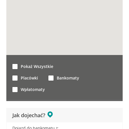
Pokaż Wszystkie
Placówki
Bankomaty
Wpłatomaty
Jak dojechać?
Dojazd do bankomatu z: