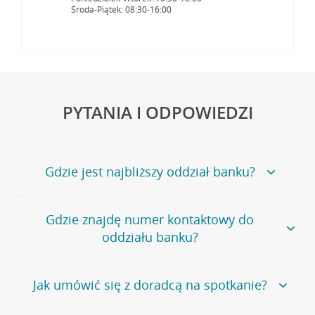
Środa-Piątek: 08:30-16:00
PYTANIA I ODPOWIEDZI
Gdzie jest najbliższy oddział banku?
Jeśli szukasz oddziału naszego banku, zapraszamy na
Gdzie znajdę numer kontaktowy do
stronę
Placówki i bankomaty
, na której znajduje się
oddziału banku?
wygodna wyszukiwarka.
Alternatywnie, możesz skorzystać z pełnej
listy naszych
oddziałów
.
Bank Credit Agricole nie udostępnia ogólnego numeru
Jak umówić się z doradcą na spotkanie?
telefonu do placówki bankowej.
Przejdź do pytania