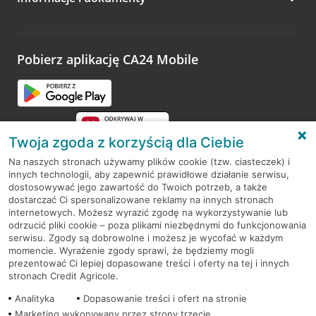
Zachęcamy do podzielenia się z nami opinią o wizycie.
Wystarczy przejść na stronę
Oceń wizytę
, wyszukać
odwiedzoną placówkę i wypełnić formularz w ramach
platformy Profil Firmy w Google. Dziękujemy za wszystkie
opinie.
Pobierz aplikację CA24 Mobile
Przejdź do pytania
Twoja zgoda z korzyścią dla Ciebie
Na naszych stronach używamy plików cookie (tzw. ciasteczek) i
innych technologii, aby zapewnić prawidłowe działanie serwisu,
RODO
dostosowywać jego zawartość do Twoich potrzeb, a także
dostarczać Ci spersonalizowane reklamy na innych stronach
Regulamin serwisu
internetowych. Możesz wyrazić zgodę na wykorzystywanie lub
odrzucić pliki cookie – poza plikami niezbędnymi do funkcjonowania
Mapa serwisu
serwisu. Zgody są dobrowolne i możesz je wycofać w każdym
momencie. Wyrażenie zgody sprawi, że będziemy mogli
Polityka
Cookies
prezentować Ci lepiej dopasowane treści i oferty na tej i innych
stronach Credit Agricole.
Polityka prywatności
Analityka
Dopasowanie treści i ofert na stronie
Marketing wykonywany przez strony trzecie