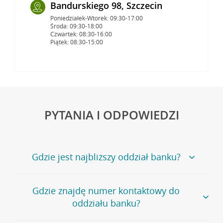
Bandurskiego 98, Szczecin
Poniedziałek-Wtorek: 09:30-17:00
Środa: 09:30-18:00
Czwartek: 08:30-16:00
Piątek: 08:30-15:00
PYTANIA I ODPOWIEDZI
Gdzie jest najbliższy oddział banku?
Jeśli szukasz oddziału naszego banku, zapraszamy na
Gdzie znajdę numer kontaktowy do
stronę
Placówki i bankomaty
, na której znajduje się
oddziału banku?
wygodna wyszukiwarka.
Alternatywnie, możesz skorzystać z pełnej
listy naszych