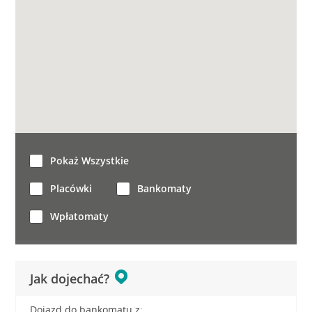
Pokaż Wszystkie
Placówki
Bankomaty
Wpłatomaty
Jak dojechać?
Dojazd do bankomatu z: