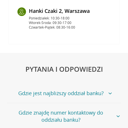
Hanki Czaki 2, Warszawa
Poniedziałek: 10:30-18:00
Wtorek-Środa: 09:30-17:00
Czwartek-Piątek: 08:30-16:00
PYTANIA I ODPOWIEDZI
Gdzie jest najbliższy oddział banku?
Jeśli szukasz oddziału naszego banku, zapraszamy na
Gdzie znajdę numer kontaktowy do
stronę
Placówki i bankomaty
, na której znajduje się
oddziału banku?
wygodna wyszukiwarka.