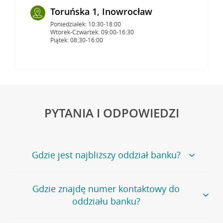
Toruńska 1, Inowrocław
Poniedziałek: 10:30-18:00
Wtorek-Czwartek: 09:00-16:30
Piątek: 08:30-16:00
PYTANIA I ODPOWIEDZI
Gdzie jest najbliższy oddział banku?
Jeśli szukasz oddziału naszego banku, zapraszamy na
Gdzie znajdę numer kontaktowy do
stronę
Placówki i bankomaty
, na której znajduje się
oddziału banku?
wygodna wyszukiwarka.
Alternatywnie, możesz skorzystać z pełnej
listy naszych