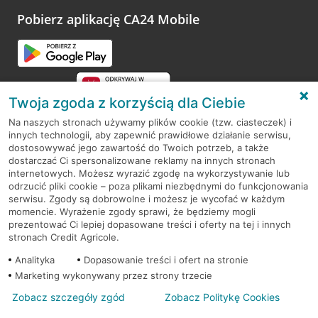
platformy Profil Firmy w Google. Dziękujemy za wszystkie
opinie.
Pobierz aplikację CA24 Mobile
Przejdź do pytania
Twoja zgoda z korzyścią dla Ciebie
Na naszych stronach używamy plików cookie (tzw. ciasteczek) i
innych technologii, aby zapewnić prawidłowe działanie serwisu,
RODO
dostosowywać jego zawartość do Twoich potrzeb, a także
dostarczać Ci spersonalizowane reklamy na innych stronach
Regulamin serwisu
internetowych. Możesz wyrazić zgodę na wykorzystywanie lub
odrzucić pliki cookie – poza plikami niezbędnymi do funkcjonowania
Mapa serwisu
serwisu. Zgody są dobrowolne i możesz je wycofać w każdym
momencie. Wyrażenie zgody sprawi, że będziemy mogli
Polityka
Cookies
prezentować Ci lepiej dopasowane treści i oferty na tej i innych
stronach Credit Agricole.
Polityka prywatności
Analityka
Dopasowanie treści i ofert na stronie
Marketing wykonywany przez strony trzecie
Zobacz szczegóły zgód
Zobacz Politykę Cookies
© 2026 Credit Agricole Bank Polska S.A. Wszelkie prawa zastrzeżone