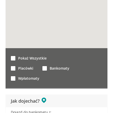
Pokaż Wszystkie
Placówki
Bankomaty
Wpłatomaty
Jak dojechać?
Dojazd do bankomatu z: