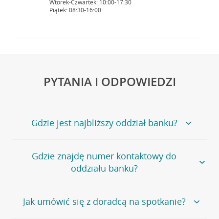
Wtorek-Czwartek: 10:00-17:30
Piątek: 08:30-16:00
PYTANIA I ODPOWIEDZI
Gdzie jest najbliższy oddział banku?
Jeśli szukasz oddziału naszego banku, zapraszamy na
Gdzie znajdę numer kontaktowy do
stronę
Placówki i bankomaty
, na której znajduje się
oddziału banku?
wygodna wyszukiwarka.
Alternatywnie, możesz skorzystać z pełnej
listy naszych
oddziałów
.
Bank Credit Agricole nie udostępnia ogólnego numeru
Jak umówić się z doradcą na spotkanie?
telefonu do placówki bankowej.
Przejdź do pytania