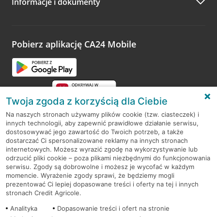
Informacje i dokumenty
Zachęcamy do podzielenia się z nami opinią o wizycie.
Wystarczy przejść na stronę
Oceń wizytę
, wyszukać
odwiedzoną placówkę i wypełnić formularz w ramach
platformy Profil Firmy w Google. Dziękujemy za wszystkie
opinie.
Pobierz aplikację CA24 Mobile
Przejdź do pytania
Twoja zgoda z korzyścią dla Ciebie
Na naszych stronach używamy plików cookie (tzw. ciasteczek) i
innych technologii, aby zapewnić prawidłowe działanie serwisu,
RODO
dostosowywać jego zawartość do Twoich potrzeb, a także
dostarczać Ci spersonalizowane reklamy na innych stronach
Regulamin serwisu
internetowych. Możesz wyrazić zgodę na wykorzystywanie lub
odrzucić pliki cookie – poza plikami niezbędnymi do funkcjonowania
Mapa serwisu
serwisu. Zgody są dobrowolne i możesz je wycofać w każdym
momencie. Wyrażenie zgody sprawi, że będziemy mogli
Polityka
Cookies
prezentować Ci lepiej dopasowane treści i oferty na tej i innych
stronach Credit Agricole.
Polityka prywatności
Analityka
Dopasowanie treści i ofert na stronie