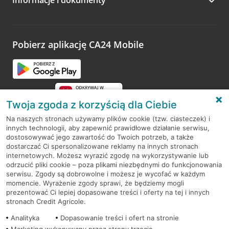
Zachęcamy do podzielenia się z nami opinią o wizycie.
Wystarczy przejść na stronę
Oceń wizytę
, wyszukać
odwiedzoną placówkę i wypełnić formularz w ramach
platformy Profil Firmy w Google. Dziękujemy za wszystkie
opinie.
Pobierz aplikację CA24 Mobile
Przejdź do pytania
Twoja zgoda z korzyścią dla Ciebie
Na naszych stronach używamy plików cookie (tzw. ciasteczek) i
innych technologii, aby zapewnić prawidłowe działanie serwisu,
RODO
dostosowywać jego zawartość do Twoich potrzeb, a także
dostarczać Ci spersonalizowane reklamy na innych stronach
Regulamin serwisu
internetowych. Możesz wyrazić zgodę na wykorzystywanie lub
odrzucić pliki cookie – poza plikami niezbędnymi do funkcjonowania
Mapa serwisu
serwisu. Zgody są dobrowolne i możesz je wycofać w każdym
momencie. Wyrażenie zgody sprawi, że będziemy mogli
Polityka
Cookies
prezentować Ci lepiej dopasowane treści i oferty na tej i innych
stronach Credit Agricole.
Polityka prywatności
Analityka
Dopasowanie treści i ofert na stronie