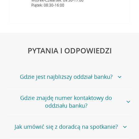
Wtorek-Czwartek: 09:30-17:00
Piątek: 08:30-16:00
PYTANIA I ODPOWIEDZI
Gdzie jest najbliższy oddział banku?
Jeśli szukasz oddziału naszego banku, zapraszamy na
Gdzie znajdę numer kontaktowy do
stronę
Placówki i bankomaty
, na której znajduje się
oddziału banku?
wygodna wyszukiwarka.
Alternatywnie, możesz skorzystać z pełnej
listy naszych
oddziałów
.
Bank Credit Agricole nie udostępnia ogólnego numeru
Jak umówić się z doradcą na spotkanie?
telefonu do placówki bankowej.
Przejdź do pytania