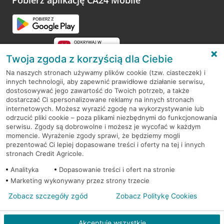
Pobierz aplikację CA24 Mobile
Twoja zgoda z korzyścią dla Ciebie
Na naszych stronach używamy plików cookie (tzw. ciasteczek) i
innych technologii, aby zapewnić prawidłowe działanie serwisu,
RODO
dostosowywać jego zawartość do Twoich potrzeb, a także
dostarczać Ci spersonalizowane reklamy na innych stronach
Regulamin serwisu
internetowych. Możesz wyrazić zgodę na wykorzystywanie lub
odrzucić pliki cookie – poza plikami niezbędnymi do funkcjonowania
Mapa serwisu
serwisu. Zgody są dobrowolne i możesz je wycofać w każdym
momencie. Wyrażenie zgody sprawi, że będziemy mogli
Polityka
Cookies
prezentować Ci lepiej dopasowane treści i oferty na tej i innych
stronach Credit Agricole.
Polityka prywatności
Analityka
Dopasowanie treści i ofert na stronie
Marketing wykonywany przez strony trzecie
Zobacz szczegóły zgód
Zobacz Politykę Cookies
© 2026 Credit Agricole Bank Polska S.A. Wszelkie prawa zastrzeżone
Akceptuję wszystkie