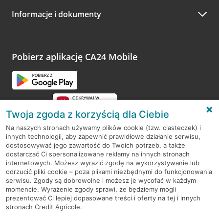
Informacje i dokumenty
Zachęcamy do podzielenia się z nami opinią o wizycie.
Wystarczy przejść na stronę
Oceń wizytę
, wyszukać
odwiedzoną placówkę i wypełnić formularz w ramach
platformy Profil Firmy w Google. Dziękujemy za wszystkie
opinie.
Pobierz aplikację CA24 Mobile
Przejdź do pytania
Twoja zgoda z korzyścią dla Ciebie
Na naszych stronach używamy plików cookie (tzw. ciasteczek) i
innych technologii, aby zapewnić prawidłowe działanie serwisu,
RODO
dostosowywać jego zawartość do Twoich potrzeb, a także
dostarczać Ci spersonalizowane reklamy na innych stronach
Regulamin serwisu
internetowych. Możesz wyrazić zgodę na wykorzystywanie lub
odrzucić pliki cookie – poza plikami niezbędnymi do funkcjonowania
Mapa serwisu
serwisu. Zgody są dobrowolne i możesz je wycofać w każdym
momencie. Wyrażenie zgody sprawi, że będziemy mogli
Polityka
Cookies
prezentować Ci lepiej dopasowane treści i oferty na tej i innych
stronach Credit Agricole.
Polityka prywatności