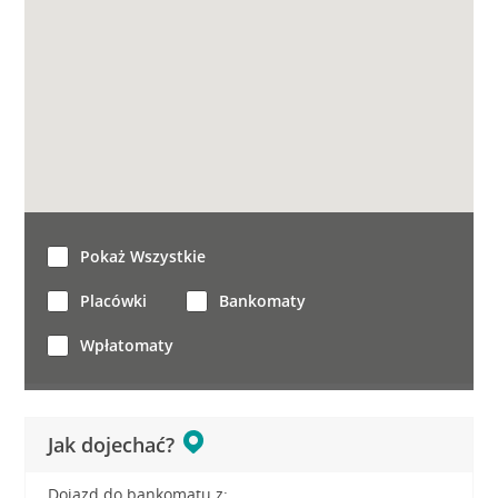
Pokaż Wszystkie
Placówki
Bankomaty
Wpłatomaty
Jak dojechać?
Dojazd do bankomatu z: