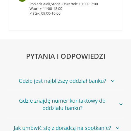
Poniedziałek,Środa-Czwartek: 10:00-17:00
Wtorek: 11:00-18:00
Piątek: 09:00-16:00
PYTANIA I ODPOWIEDZI
Gdzie jest najbliższy oddział banku?
Jeśli szukasz oddziału naszego banku, zapraszamy na
Gdzie znajdę numer kontaktowy do
stronę
Placówki i bankomaty
, na której znajduje się
oddziału banku?
wygodna wyszukiwarka.
Alternatywnie, możesz skorzystać z pełnej
listy naszych
oddziałów
.
Bank Credit Agricole nie udostępnia ogólnego numeru
Jak umówić się z doradcą na spotkanie?
telefonu do placówki bankowej.