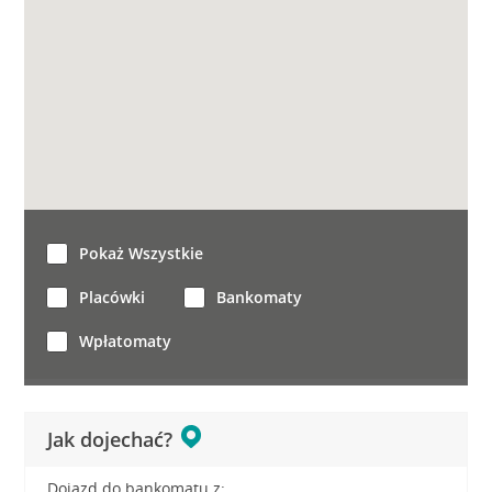
Pokaż Wszystkie
Placówki
Bankomaty
Wpłatomaty
Jak dojechać?
Dojazd do bankomatu z: