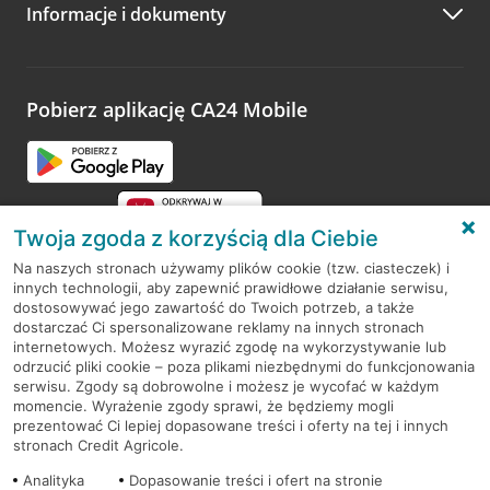
Informacje i dokumenty
Zachęcamy do podzielenia się z nami opinią o wizycie.
Wystarczy przejść na stronę
Oceń wizytę
, wyszukać
odwiedzoną placówkę i wypełnić formularz w ramach
platformy Profil Firmy w Google. Dziękujemy za wszystkie
opinie.
Pobierz aplikację CA24 Mobile
Przejdź do pytania
Twoja zgoda z korzyścią dla Ciebie
Na naszych stronach używamy plików cookie (tzw. ciasteczek) i
innych technologii, aby zapewnić prawidłowe działanie serwisu,
RODO
dostosowywać jego zawartość do Twoich potrzeb, a także
dostarczać Ci spersonalizowane reklamy na innych stronach
Regulamin serwisu
internetowych. Możesz wyrazić zgodę na wykorzystywanie lub
odrzucić pliki cookie – poza plikami niezbędnymi do funkcjonowania
Mapa serwisu
serwisu. Zgody są dobrowolne i możesz je wycofać w każdym
momencie. Wyrażenie zgody sprawi, że będziemy mogli
Polityka
Cookies
prezentować Ci lepiej dopasowane treści i oferty na tej i innych
stronach Credit Agricole.
Polityka prywatności
Analityka
Dopasowanie treści i ofert na stronie