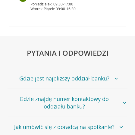
Poniedziałek: 09:30-17:00
Wtorek-Piątek: 09:00-16:30
PYTANIA I ODPOWIEDZI
Gdzie jest najbliższy oddział banku?
Jeśli szukasz oddziału naszego banku, zapraszamy na
Gdzie znajdę numer kontaktowy do
stronę
Placówki i bankomaty
, na której znajduje się
oddziału banku?
wygodna wyszukiwarka.
Alternatywnie, możesz skorzystać z pełnej
listy naszych
oddziałów
.
Bank Credit Agricole nie udostępnia ogólnego numeru
Jak umówić się z doradcą na spotkanie?
telefonu do placówki bankowej.
Przejdź do pytania