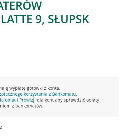
ATERÓW
LATTE 9, SŁUPSK
ają wypłatę gotówki z konta.
zpiecznego korzystania z Bankomatu
.
ą opłat i Prowizji
dla kont aby sprawdzić opłaty
taniem z bankomatów.
e