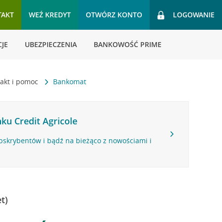
TAKT
WEŹ KREDYT
OTWÓRZ KONTO
LOGOWANIE
JE
UBEZPIECZENIA
BANKOWOŚĆ PRIME
akt i pomoc
Bankomat
ku Credit Agricole
bskrybentów i bądź na bieżąco z nowościami i
t)