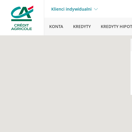
Klienci indywidualni
KONTA
KREDYTY
KREDYTY HIPO