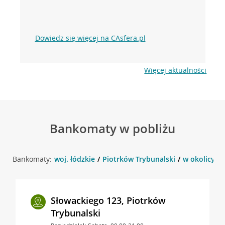
Dowiedz się więcej na CAsfera.pl
Więcej aktualności
Bankomaty w pobliżu
Bankomaty:
woj. łódzkie
Piotrków Trybunalski
w okolicy Sł
Słowackiego 123, Piotrków
Trybunalski