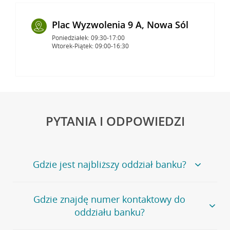
Plac Wyzwolenia 9 A, Nowa Sól
Poniedziałek: 09:30-17:00
Wtorek-Piątek: 09:00-16:30
PYTANIA I ODPOWIEDZI
Gdzie jest najbliższy oddział banku?
Jeśli szukasz oddziału naszego banku, zapraszamy na
Gdzie znajdę numer kontaktowy do
stronę
Placówki i bankomaty
, na której znajduje się
oddziału banku?
wygodna wyszukiwarka.