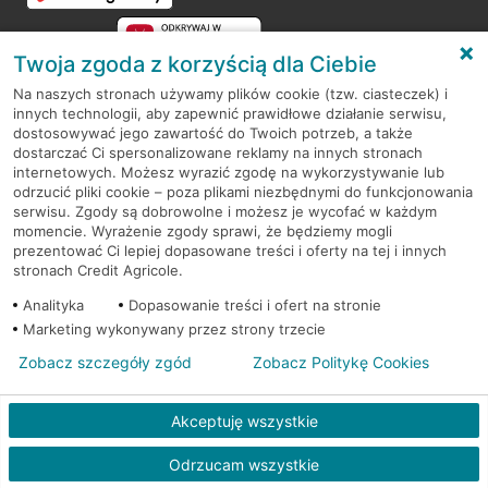
Twoja zgoda z korzyścią dla Ciebie
Na naszych stronach używamy plików cookie (tzw. ciasteczek) i
innych technologii, aby zapewnić prawidłowe działanie serwisu,
RODO
dostosowywać jego zawartość do Twoich potrzeb, a także
dostarczać Ci spersonalizowane reklamy na innych stronach
Regulamin serwisu
internetowych. Możesz wyrazić zgodę na wykorzystywanie lub
odrzucić pliki cookie – poza plikami niezbędnymi do funkcjonowania
Mapa serwisu
serwisu. Zgody są dobrowolne i możesz je wycofać w każdym
momencie. Wyrażenie zgody sprawi, że będziemy mogli
Polityka
Cookies
prezentować Ci lepiej dopasowane treści i oferty na tej i innych
stronach Credit Agricole.
Polityka prywatności
Analityka
Dopasowanie treści i ofert na stronie
Marketing wykonywany przez strony trzecie
Zobacz szczegóły zgód
Zobacz Politykę Cookies
© 2026 Credit Agricole Bank Polska S.A. Wszelkie prawa zastrzeżone
Akceptuję wszystkie
Odrzucam wszystkie