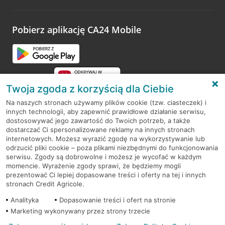
odwiedzoną placówkę i wypełnić formularz w ramach
platformy Profil Firmy w Google. Dziękujemy za wszystkie
opinie.
Pobierz aplikację CA24 Mobile
Przejdź do pytania
Twoja zgoda z korzyścią dla Ciebie
Na naszych stronach używamy plików cookie (tzw. ciasteczek) i
innych technologii, aby zapewnić prawidłowe działanie serwisu,
RODO
dostosowywać jego zawartość do Twoich potrzeb, a także
dostarczać Ci spersonalizowane reklamy na innych stronach
Regulamin serwisu
internetowych. Możesz wyrazić zgodę na wykorzystywanie lub
odrzucić pliki cookie – poza plikami niezbędnymi do funkcjonowania
Mapa serwisu
serwisu. Zgody są dobrowolne i możesz je wycofać w każdym
momencie. Wyrażenie zgody sprawi, że będziemy mogli
Polityka
Cookies
prezentować Ci lepiej dopasowane treści i oferty na tej i innych
stronach Credit Agricole.
Polityka prywatności
Analityka
Dopasowanie treści i ofert na stronie
Marketing wykonywany przez strony trzecie