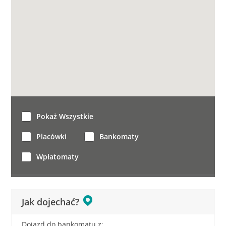
Pokaż Wszystkie
Placówki
Bankomaty
Wpłatomaty
Jak dojechać?
Dojazd do bankomatu z: