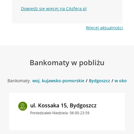
Dowiedz się więcej na CAsfera.pl
Więcej aktualności
Bankomaty w pobliżu
Bankomaty:
woj. kujawsko-pomorskie
Bydgoszcz
w okolicy
ul. Kossaka 15, Bydgoszcz
Poniedziałek-Niedziela: 06:00-23:59