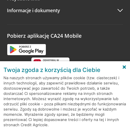
A po wizycie…
Informacje i dokumenty
Zachęcamy do podzielenia się z nami opinią o wizycie.
Wystarczy przejść na stronę
Oceń wizytę
, wyszukać
odwiedzoną placówkę i wypełnić formularz w ramach
platformy Profil Firmy w Google. Dziękujemy za wszystkie
opinie.
Pobierz aplikację CA24 Mobile
Przejdź do pytania
Twoja zgoda z korzyścią dla Ciebie
Na naszych stronach używamy plików cookie (tzw. ciasteczek) i
innych technologii, aby zapewnić prawidłowe działanie serwisu,
RODO
dostosowywać jego zawartość do Twoich potrzeb, a także
dostarczać Ci spersonalizowane reklamy na innych stronach
Regulamin serwisu
internetowych. Możesz wyrazić zgodę na wykorzystywanie lub
odrzucić pliki cookie – poza plikami niezbędnymi do funkcjonowania
Mapa serwisu
serwisu. Zgody są dobrowolne i możesz je wycofać w każdym
momencie. Wyrażenie zgody sprawi, że będziemy mogli
Polityka
Cookies
prezentować Ci lepiej dopasowane treści i oferty na tej i innych
stronach Credit Agricole.