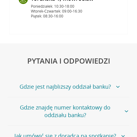
Poniedziałek: 10:30-18:00
Wtorek-Czwartek: 09:00-16:30
Piątek: 08:30-16:00
PYTANIA I ODPOWIEDZI
Gdzie jest najbliższy oddział banku?
Jeśli szukasz oddziału naszego banku, zapraszamy na
Gdzie znajdę numer kontaktowy do
stronę
Placówki i bankomaty
, na której znajduje się
oddziału banku?
wygodna wyszukiwarka.
Alternatywnie, możesz skorzystać z pełnej
listy naszych
oddziałów
.
Bank Credit Agricole nie udostępnia ogólnego numeru
Jak umówić się z doradcą na spotkanie?