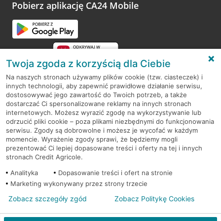
opinie.
Pobierz aplikację CA24 Mobile
Przejdź do pytania
Twoja zgoda z korzyścią dla Ciebie
Na naszych stronach używamy plików cookie (tzw. ciasteczek) i
innych technologii, aby zapewnić prawidłowe działanie serwisu,
RODO
dostosowywać jego zawartość do Twoich potrzeb, a także
dostarczać Ci spersonalizowane reklamy na innych stronach
Regulamin serwisu
internetowych. Możesz wyrazić zgodę na wykorzystywanie lub
odrzucić pliki cookie – poza plikami niezbędnymi do funkcjonowania
Mapa serwisu
serwisu. Zgody są dobrowolne i możesz je wycofać w każdym
momencie. Wyrażenie zgody sprawi, że będziemy mogli
Polityka
Cookies
prezentować Ci lepiej dopasowane treści i oferty na tej i innych
stronach Credit Agricole.
Polityka prywatności
Analityka
Dopasowanie treści i ofert na stronie
Marketing wykonywany przez strony trzecie
Zobacz szczegóły zgód
Zobacz Politykę Cookies
© 2026 Credit Agricole Bank Polska S.A. Wszelkie prawa zastrzeżone