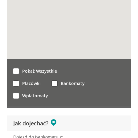
Pokaż Wszystkie
Placówki
Bankomaty
Wpłatomaty
Jak dojechać?
Dojazd do bankomatu z: