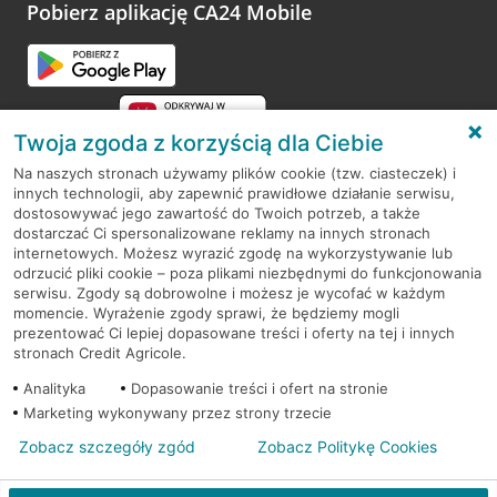
opinie.
Pobierz aplikację CA24 Mobile
Przejdź do pytania
Twoja zgoda z korzyścią dla Ciebie
Na naszych stronach używamy plików cookie (tzw. ciasteczek) i
innych technologii, aby zapewnić prawidłowe działanie serwisu,
RODO
dostosowywać jego zawartość do Twoich potrzeb, a także
dostarczać Ci spersonalizowane reklamy na innych stronach
Regulamin serwisu
internetowych. Możesz wyrazić zgodę na wykorzystywanie lub
odrzucić pliki cookie – poza plikami niezbędnymi do funkcjonowania
Mapa serwisu
serwisu. Zgody są dobrowolne i możesz je wycofać w każdym
momencie. Wyrażenie zgody sprawi, że będziemy mogli
Polityka
Cookies
prezentować Ci lepiej dopasowane treści i oferty na tej i innych
stronach Credit Agricole.
Polityka prywatności
Analityka
Dopasowanie treści i ofert na stronie
Marketing wykonywany przez strony trzecie
Zobacz szczegóły zgód
Zobacz Politykę Cookies
© 2026 Credit Agricole Bank Polska S.A. Wszelkie prawa zastrzeżone