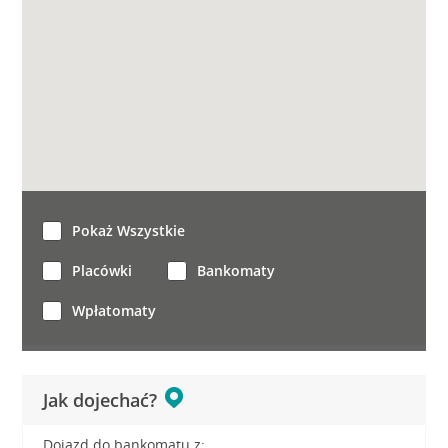
Pokaż Wszystkie
Placówki
Bankomaty
Wpłatomaty
Jak dojechać?
Dojazd do bankomatu z: