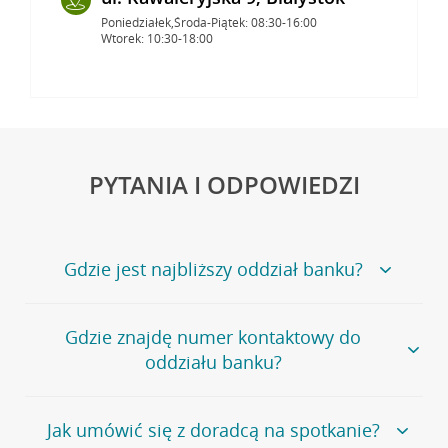
Poniedziałek,Środa-Piątek: 08:30-16:00
Wtorek: 10:30-18:00
PYTANIA I ODPOWIEDZI
Gdzie jest najbliższy oddział banku?
Jeśli szukasz oddziału naszego banku, zapraszamy na
Gdzie znajdę numer kontaktowy do
stronę
Placówki i bankomaty
, na której znajduje się
oddziału banku?
wygodna wyszukiwarka.
Alternatywnie, możesz skorzystać z pełnej
listy naszych
oddziałów
.
Bank Credit Agricole nie udostępnia ogólnego numeru
Jak umówić się z doradcą na spotkanie?
telefonu do placówki bankowej.