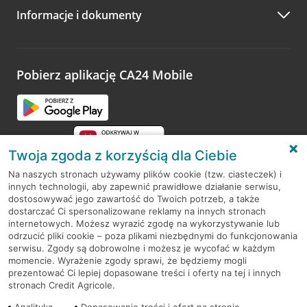
Informacje i dokumenty
Zachęcamy do podzielenia się z nami opinią o wizycie.
Wystarczy przejść na stronę
Oceń wizytę
, wyszukać
odwiedzoną placówkę i wypełnić formularz w ramach
platformy Profil Firmy w Google. Dziękujemy za wszystkie
opinie.
Pobierz aplikację CA24 Mobile
Przejdź do pytania
Twoja zgoda z korzyścią dla Ciebie
Na naszych stronach używamy plików cookie (tzw. ciasteczek) i
innych technologii, aby zapewnić prawidłowe działanie serwisu,
RODO
dostosowywać jego zawartość do Twoich potrzeb, a także
dostarczać Ci spersonalizowane reklamy na innych stronach
Regulamin serwisu
internetowych. Możesz wyrazić zgodę na wykorzystywanie lub
odrzucić pliki cookie – poza plikami niezbędnymi do funkcjonowania
Mapa serwisu
serwisu. Zgody są dobrowolne i możesz je wycofać w każdym
momencie. Wyrażenie zgody sprawi, że będziemy mogli
Polityka
Cookies
prezentować Ci lepiej dopasowane treści i oferty na tej i innych
stronach Credit Agricole.
Polityka prywatności