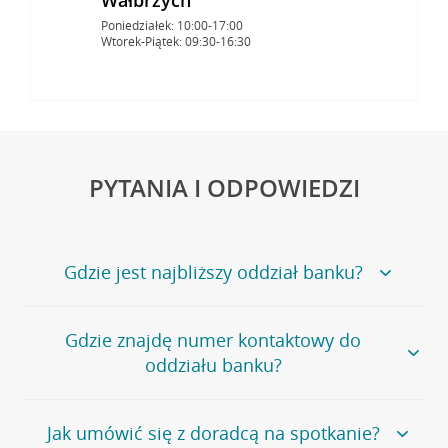
Poniedziałek: 10:00-17:00
Wtorek-Piątek: 09:30-16:30
PYTANIA I ODPOWIEDZI
Gdzie jest najbliższy oddział banku?
Jeśli szukasz oddziału naszego banku, zapraszamy na
Gdzie znajdę numer kontaktowy do
stronę
Placówki i bankomaty
, na której znajduje się
oddziału banku?
wygodna wyszukiwarka.
Alternatywnie, możesz skorzystać z pełnej
listy naszych
oddziałów
.
Bank Credit Agricole nie udostępnia ogólnego numeru
Jak umówić się z doradcą na spotkanie?
telefonu do placówki bankowej.