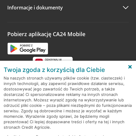
Informacje i dokumenty
Zachęcamy do podzielenia się z nami opinią o wizycie.
Wystarczy przejść na stronę
Oceń wizytę
, wyszukać
odwiedzoną placówkę i wypełnić formularz w ramach
platformy Profil Firmy w Google. Dziękujemy za wszystkie
opinie.
Pobierz aplikację CA24 Mobile
Przejdź do pytania
Twoja zgoda z korzyścią dla Ciebie
Na naszych stronach używamy plików cookie (tzw. ciasteczek) i
innych technologii, aby zapewnić prawidłowe działanie serwisu,
RODO
dostosowywać jego zawartość do Twoich potrzeb, a także
dostarczać Ci spersonalizowane reklamy na innych stronach
Regulamin serwisu
internetowych. Możesz wyrazić zgodę na wykorzystywanie lub
odrzucić pliki cookie – poza plikami niezbędnymi do funkcjonowania
Mapa serwisu
serwisu. Zgody są dobrowolne i możesz je wycofać w każdym
momencie. Wyrażenie zgody sprawi, że będziemy mogli
Polityka
Cookies
prezentować Ci lepiej dopasowane treści i oferty na tej i innych
stronach Credit Agricole.
Polityka prywatności