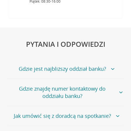
Piątek: 08:30-16:00
PYTANIA I ODPOWIEDZI
Gdzie jest najbliższy oddział banku?
Jeśli szukasz oddziału naszego banku, zapraszamy na
Gdzie znajdę numer kontaktowy do
stronę
Placówki i bankomaty
, na której znajduje się
oddziału banku?
wygodna wyszukiwarka.
Alternatywnie, możesz skorzystać z pełnej
listy naszych
oddziałów
.
Bank Credit Agricole nie udostępnia ogólnego numeru
Jak umówić się z doradcą na spotkanie?
telefonu do placówki bankowej.
Przejdź do pytania
Polecamy skorzystanie z możliwości wcześniejszego