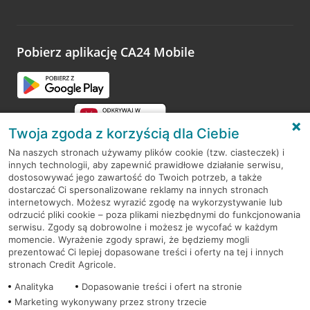
Wystarczy przejść na stronę
Oceń wizytę
, wyszukać
odwiedzoną placówkę i wypełnić formularz w ramach
platformy Profil Firmy w Google. Dziękujemy za wszystkie
opinie.
Pobierz aplikację CA24 Mobile
Przejdź do pytania
Twoja zgoda z korzyścią dla Ciebie
Na naszych stronach używamy plików cookie (tzw. ciasteczek) i
innych technologii, aby zapewnić prawidłowe działanie serwisu,
RODO
dostosowywać jego zawartość do Twoich potrzeb, a także
dostarczać Ci spersonalizowane reklamy na innych stronach
Regulamin serwisu
internetowych. Możesz wyrazić zgodę na wykorzystywanie lub
odrzucić pliki cookie – poza plikami niezbędnymi do funkcjonowania
Mapa serwisu
serwisu. Zgody są dobrowolne i możesz je wycofać w każdym
momencie. Wyrażenie zgody sprawi, że będziemy mogli
Polityka
Cookies
prezentować Ci lepiej dopasowane treści i oferty na tej i innych
stronach Credit Agricole.
Polityka prywatności
Analityka
Dopasowanie treści i ofert na stronie
Marketing wykonywany przez strony trzecie