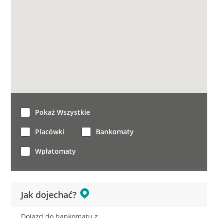
Pokaż Wszystkie
Placówki
Bankomaty
Wpłatomaty
Jak dojechać?
Dojazd do bankomatu z: