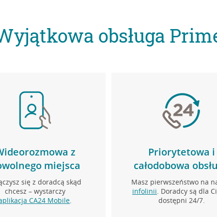
Wyjątkowa obsługa Prim
Wideorozmowa z
Priorytetowa i
owolnego miejsca
całodobowa obsł
ączysz się z doradcą skąd
Masz pierwszeństwo na n
chcesz – wystarczy
infolinii
. Doradcy są dla C
aplikacja CA24 Mobile
.
dostępni 24/7.