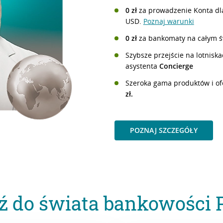
0 zł
za prowadzenie Konta dla
USD.
Poznaj warunki
0 zł
za bankomaty na całym św
Szybsze przejście na lotnisk
asystenta
Concierge
Szeroka gama produktów i ofe
zł.
POZNAJ SZCZEGÓŁY
ź do świata bankowości 