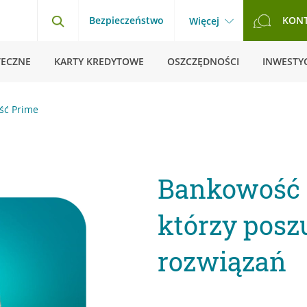
Bezpieczeństwo
KON
Więcej
TECZNE
KARTY KREDYTOWE
OSZCZĘDNOŚCI
INWESTYC
ść Prime
Bankowość P
którzy pos
rozwiązań