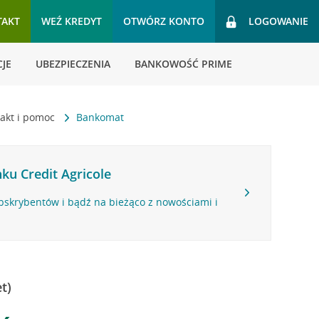
TAKT
WEŹ KREDYT
OTWÓRZ KONTO
LOGOWANIE
JE
UBEZPIECZENIA
BANKOWOŚĆ PRIME
akt i pomoc
Bankomat
ku Credit Agricole
bskrybentów i bądź na bieżąco z nowościami i
t)