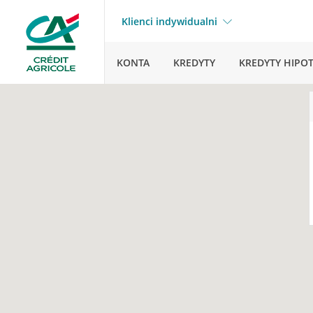
Klienci indywidualni
KONTA
KREDYTY
KREDYTY HIPO