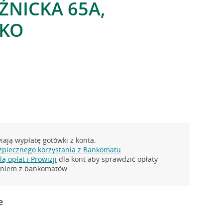
ŹNICKA 65A,
KO
ają wypłatę gotówki z konta.
zpiecznego korzystania z Bankomatu
.
ą opłat i Prowizji
dla kont aby sprawdzić opłaty
taniem z bankomatów.
e