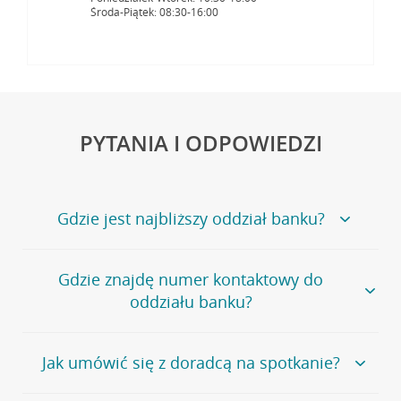
Środa-Piątek: 08:30-16:00
PYTANIA I ODPOWIEDZI
Gdzie jest najbliższy oddział banku?
Jeśli szukasz oddziału naszego banku, zapraszamy na
Gdzie znajdę numer kontaktowy do
stronę
Placówki i bankomaty
, na której znajduje się
oddziału banku?
wygodna wyszukiwarka.
Alternatywnie, możesz skorzystać z pełnej
listy naszych
oddziałów
.
Bank Credit Agricole nie udostępnia ogólnego numeru
Jak umówić się z doradcą na spotkanie?
telefonu do placówki bankowej.
Przejdź do pytania